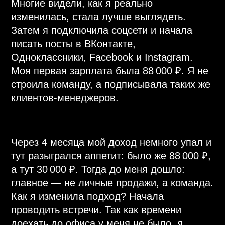
доехать до офиса у меня не было, я
придумала вести встречи в кафе возле
работы в перерыве на обед. Один день в
неделю выделяла на выезд в офис, звала
всех своих знакомых, подруг,
малознакомых, писала посты во всех
соцсетях. Знакомилась с новыми людьми.
Я рассказывала им о перспективах. Хотя
на тот момент я плохо понимала
маркетинг, но у меня горели глаза! Я была
так уверена в компании, что отказать мне
было сложно. Если не получалось
увидеться в обед или в офисе — я могла
провести встречу даже в машине!
С первых дней построения команды я
усвоила один важный принцип. Мои люди
должны зарабатывать, и я всеми силами