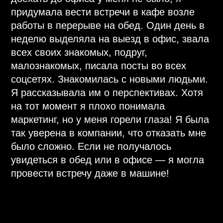
старалась тогда и делаю это до сих пор.
После того как мои ребята закрывают
квалификации, они начинают
путешествовать, меняются в лучшую
сторону. Я вижу, что все было не зря.
Когда меня спрашивают: а какие у вас
были трудности?! Мне этот вопрос
кажется странным. Через преодоления
трудностей и идет рост. Это же бизнес, а в
каком бизнесе все гладко? Нужно быть
гибким и быстро подстраиваться под
меняющийся мир и предложения на
рынке. Я шестой год в компании и до сих
пор каждый день в офисе, каждый день
провожу встречи онлайн и офлайн. Я
люблю учиться. Когда вам есть куда расти
— вы всегда в движении!