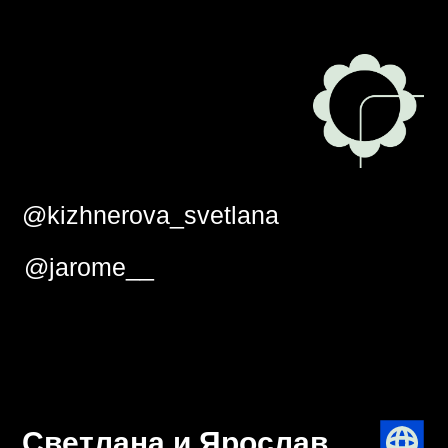
@kizhnerova_svetlana
@jarome__
Светлана и Ярослав
В компанию NL International меня никто не
звал. В 2014 году увидела в Instagram
банки Energy Diet HD и очень хотела
попробовать, чтобы снизить вес. Прошло
8 месяцев, и я увидела знакомые банки на
столе в фотостудии у Марины Сафоновой