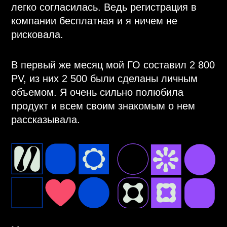
Многие видели, как я реально
изменилась, стала лучше выглядеть.
Затем я подключила соцсети и начала
писать посты в ВКонтакте,
Одноклассники, Facebook и Instagram.
Моя первая зарплата была 88 000 ₽. Я не
строила команду, а подписывала таких же
клиентов-менеджеров.
Через 4 месяца мой доход немного упал и
тут разыгрался аппетит: было же 88 000 ₽,
а тут 30 000 ₽. Тогда до меня дошло:
главное — не личные продажи, а команда.
Как я изменила подход? Начала
проводить встречи. Так как времени